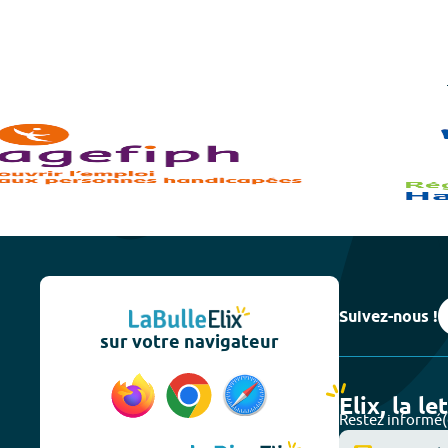
Suivez-nous !
sur votre navigateur
Elix, la le
Restez informé(