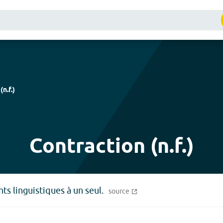
(
n.f.
)
Contraction (n.f.)
s linguistiques à un seul.
source