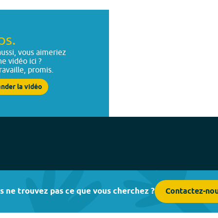
ps.
ussi, vous aimeriez
ne vidéo ici ?
ravaille, promis.
nder la vidéo
s ne trouvez pas ce que vous cherchez ?
Contactez-no