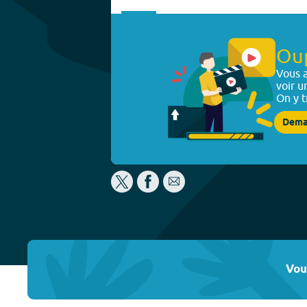
Ou
Vous a
voir u
On y t
Dema
Vou