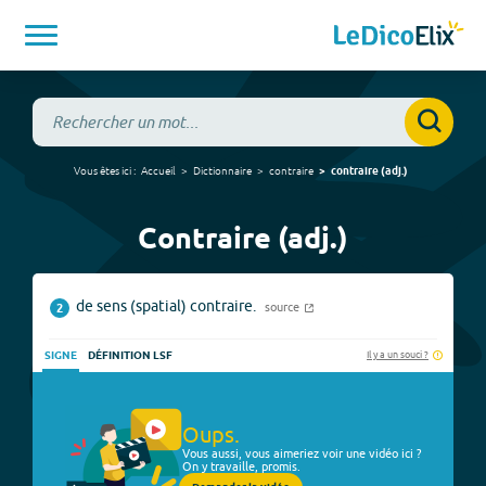
Vous êtes ici :
Accueil
Dictionnaire
contraire
contraire
(
adj.
)
Contraire (adj.)
de sens (spatial) contraire.
source
2
Il y a un souci ?
SIGNE
DÉFINITION LSF
Oups.
Vous aussi, vous aimeriez voir une vidéo ici ?
On y travaille, promis.