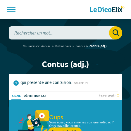
Vous êtes ici :
Accueil
Dictionnaire
contus
contus
(
adj.
)
Contus (adj.)
qui présente une contusion.
source
1
Il y a un souci ?
SIGNE
DÉFINITION LSF
Oups.
Vous aussi, vous aimeriez voir une vidéo ici ?
On y travaille, promis.