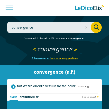
Vous êtes ici :
Accueil
Dictionnaire
convergence
«
convergence
»
1
terme
exact
aucune
suggestion
convergence
(
n.f.
)
fait d'être orienté vers un même point.
source
1
Il y a un souci ?
SIGNE
DÉFINITION LSF