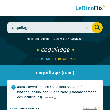
Vous êtes ici :
Accueil
Dictionnaire
coquillage
«
coquillage
»
1
terme
exact
aucune
suggestion
coquillage
(
n.m.
)
animal invertébré au corps mou, souvent à
1
l'intérieur d'une coquille calcaire (Embranchement
des Mollusques).
source
Il y a un souci ?
SIGNE
DÉFINITION LSF