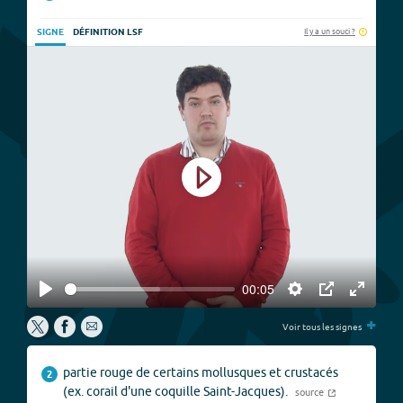
Il y a un souci ?
SIGNE
DÉFINITION LSF
Play
00:05
Play
Settings
PIP
Enter
+
fullscree
Voir tous les signes
partie rouge de certains mollusques et crustacés
2
(ex. corail d'une coquille Saint-Jacques).
source