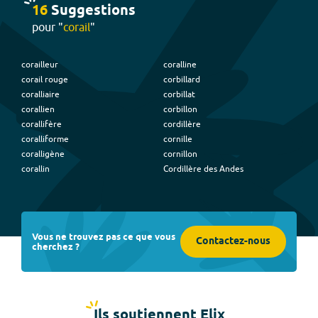
16
Suggestion
s
pour "
corail
"
corailleur
coralline
corail rouge
corbillard
coralliaire
corbillat
corallien
corbillon
corallifère
cordillère
coralliforme
cornille
coralligène
cornillon
corallin
Cordillère des Andes
Vous ne trouvez pas ce que vous
Contactez-nous
cherchez ?
Ils soutiennent Elix