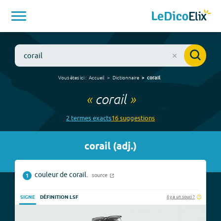
Vous êtes ici :
Accueil
Dictionnaire
corail
«
corail
»
2
terme
s
exact
s
16
suggestion
s
corail
(
adj.
)
couleur de corail.
source
1
Il y a un souci ?
SIGNE
DÉFINITION LSF