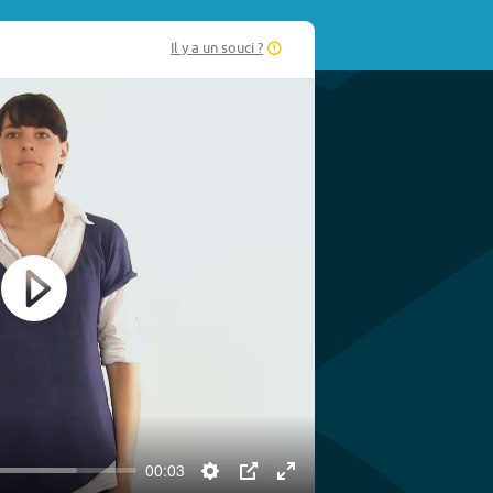
Il y a un souci ?
Play
00:03