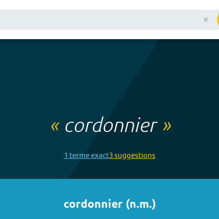
«
cordonnier
»
1
terme
exact
3
suggestion
s
cordonnier
(
n.m.
)