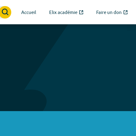
Accueil
Elix académie
Faire un don