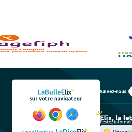
Suivez-nous !
sur votre navigateur
Elix, la le
Restez informé(