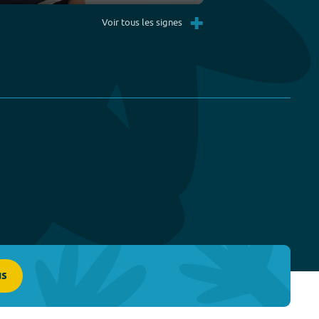
Settings
PIP
Enter
+
fullscreen
Voir tous les signes
us