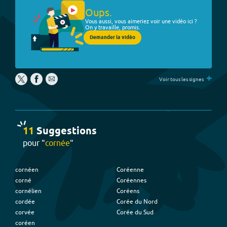
Oups.
Vous aussi, vous aimeriez voir une vidéo ici ?
On y travaille, promis.
Demander la vidéo
+
Voir tous les signes
11
Suggestion
s
pour "
cornée
"
cornéen
Coréenne
corné
Coréennes
cornélien
Coréens
cordée
Corée du Nord
corvée
Corée du Sud
coréen