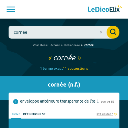
Vous êtes ici :
Accueil
Dictionnaire
cornée
«
cornée
»
1
terme
exact
11
suggestion
s
cornée
(
n.f.
)
enveloppe antérieure transparente de l'œil.
source
1
Il y a un souci ?
SIGNE
DÉFINITION LSF