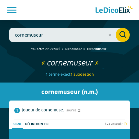
Vous êtes ici :
Accueil
Dictionnaire
cornemuseur
«
cornemuseur
»
1
terme
exact
1
suggestion
cornemuseur
(
n.m.
)
joueur de cornemuse.
source
1
Il y a un souci ?
SIGNE
DÉFINITION LSF