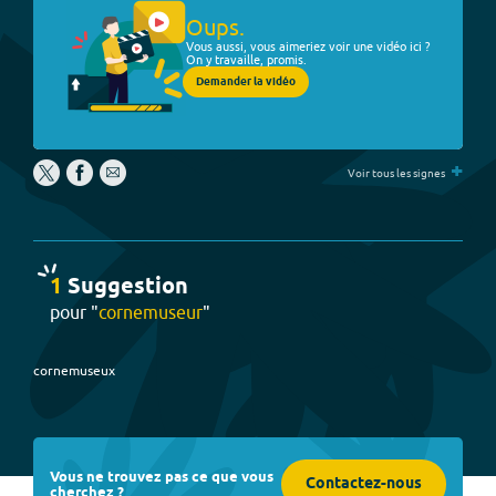
Oups.
Vous aussi, vous aimeriez voir une vidéo ici ?
On y travaille, promis.
Demander la vidéo
+
Voir tous les signes
1
Suggestion
pour "
cornemuseur
"
cornemuseux
Vous ne trouvez pas ce que vous
Contactez-nous
cherchez ?