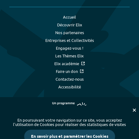
Accueil
Découvrir Elix
Nos partenaires
Entreprises et Collectivités
Engagez-vous !
Les Thèmes Elix
Elix académie
Faire un don
Contactez-nous
Accessibilité
En poursuivant votre navigation sur ce site, vous acceptez
l’utilisation de Cookies pour réaliser des statistiques de visites
Plan du site
-
Index alphabétique
-
En savoir plus et paramétrer les Cookies
Mentions légales et données personnelles
-
Paramétrer les cookies
-