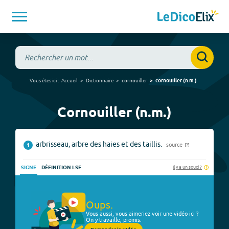
Vous êtes ici :
Accueil
Dictionnaire
cornouiller
cornouiller
(
n.m.
)
Cornouiller (n.m.)
arbrisseau, arbre des haies et des taillis.
source
1
Il y a un souci ?
SIGNE
DÉFINITION LSF
Oups.
Vous aussi, vous aimeriez voir une vidéo ici ?
On y travaille, promis.