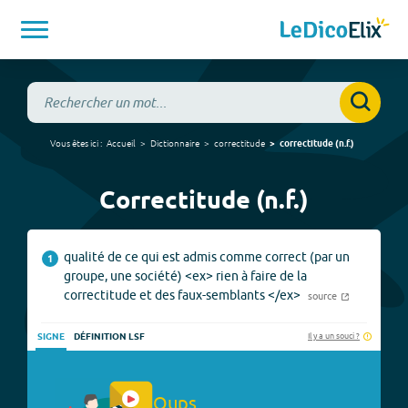
Vous êtes ici :
Accueil
Dictionnaire
correctitude
correctitude
(
n.f.
)
Correctitude (n.f.)
qualité de ce qui est admis comme correct (par un
1
groupe, une société) <ex> rien à faire de la
correctitude et des faux-semblants </ex>
source
Il y a un souci ?
SIGNE
DÉFINITION LSF
Oups.