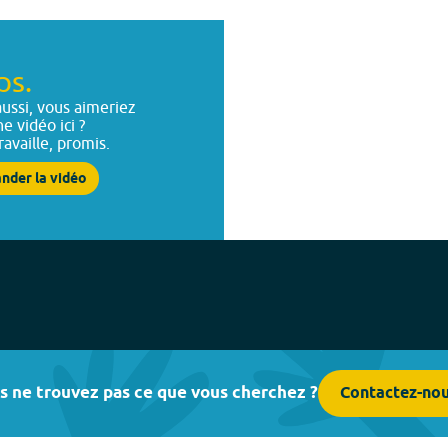
ps.
ussi, vous aimeriez
ne vidéo ici ?
ravaille, promis.
nder la vidéo
s ne trouvez pas ce que vous cherchez ?
Contactez-no