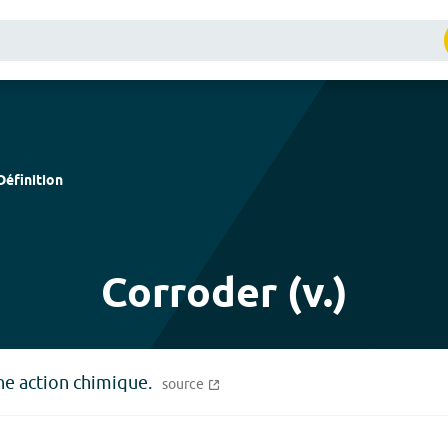
Définition
Corroder (v.)
ne action chimique.
source