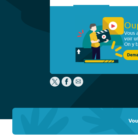
Ou
Vous a
voir u
On y t
Dema
Vou