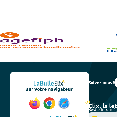
Suivez-nous !
sur votre navigateur
Elix, la le
Restez informé(