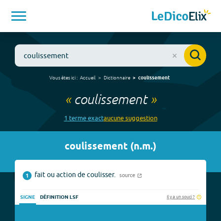
Vous êtes ici :
Accueil
Dictionnaire
coulissement
«
coulissement
»
1
terme
exact
aucune
suggestion
coulissement
(
n.m.
)
fait ou action de coulisser.
source
1
Il y a un souci ?
SIGNE
DÉFINITION LSF