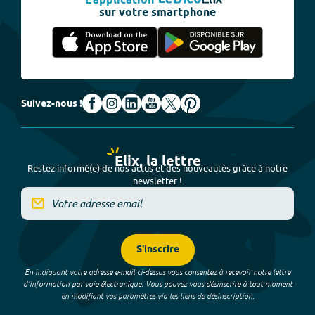
L'application
sur votre smartphone
Suivez-nous !
Elix, la lettre
Restez informé(e) de nos actus et des nouveautés grâce à notre
newsletter !
S'inscrire
En indiquant votre adresse e-mail ci-dessus vous consentez à recevoir notre lettre
d’information par voie électronique. Vous pouvez vous désinscrire à tout moment
en modifiant vos paramètres via les liens de désinscription.