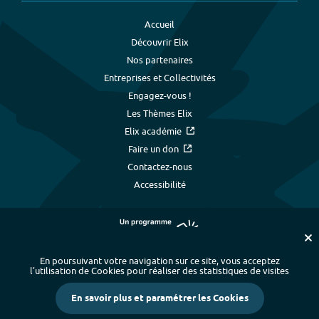
Accueil
Découvrir Elix
Nos partenaires
Entreprises et Collectivités
Engagez-vous !
Les Thèmes Elix
Elix académie
Faire un don
Contactez-nous
Accessibilité
En poursuivant votre navigation sur ce site, vous acceptez
l’utilisation de Cookies pour réaliser des statistiques de visites
Plan du site
-
Index alphabétique
-
En savoir plus et paramétrer les Cookies
Mentions légales et données personnelles
-
Paramétrer les cookies
-
Crédits