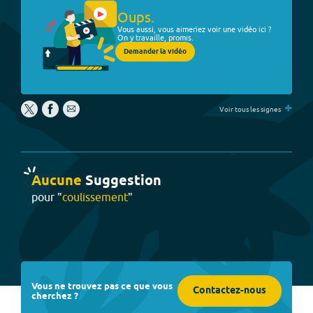
Oups.
Vous aussi, vous aimeriez voir une vidéo ici ?
On y travaille, promis.
Demander la vidéo
+
Voir tous les signes
Aucune
Suggestion
pour "
coulissement
"
Vous ne trouvez pas ce que vous
Contactez-nous
cherchez ?