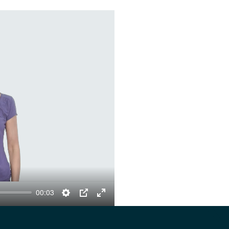
00:03
Settings
PIP
Enter
fullscreen