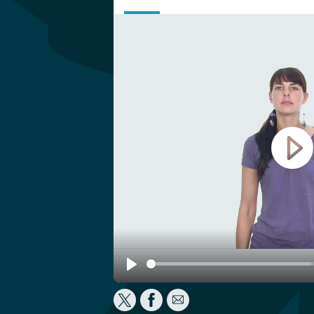
Play
Play