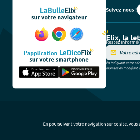
Suivez-nous !
sur votre navigateur
Elix, la le
Restez informé(
L'application
sur votre smartphone
En indiquant votre adre
moment en modifiant vos
En poursuivant votre navigation sur ce site, vous a
Plan du site
-