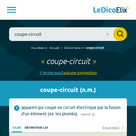
Vous êtes ici :
Accueil
Dictionnaire
coupe-circuit
«
coupe-circuit
»
1
terme
exact
aucune
suggestion
coupe-circuit
(
n.m.
)
appareil qui coupe un circuit électrique par la fusion
1
d'un élément (ex. les plombs).
source
Il y a un souci ?
SIGNE
DÉFINITION LSF