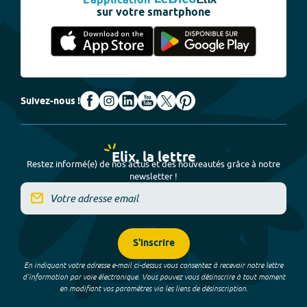
L'application
sur votre smartphone
Suivez-nous !
Elix, la lettre
Restez informé(e) de nos actus et des nouveautés grâce à notre
newsletter !
S'inscrire
En indiquant votre adresse e-mail ci-dessus vous consentez à recevoir notre lettre
d’information par voie électronique. Vous pouvez vous désinscrire à tout moment
en modifiant vos paramètres via les liens de désinscription.