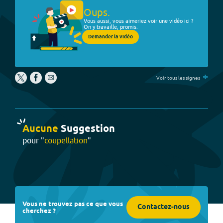
Oups.
Vous aussi, vous aimeriez voir une vidéo ici ?
On y travaille, promis.
Demander la vidéo
+
Voir tous les signes
Aucune
Suggestion
pour "
coupellation
"
Vous ne trouvez pas ce que vous
Contactez-nous
cherchez ?