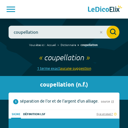
Vous êtes ici :
Accueil
Dictionnaire
coupellation
«
coupellation
»
1
terme
exact
aucune
suggestion
coupellation
(
n.f.
)
séparation de l'or et de l'argent d'un alliage.
source
1
Il y a un souci ?
SIGNE
DÉFINITION LSF