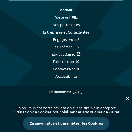
Accueil
Découvrir Elix
Nos partenaires
Entreprises et Collectivités
Engagez-vous !
Les Thèmes Elix
Elix académie
Faire un don
Contactez-nous
Accessibilité
En poursuivant votre navigation sur ce site, vous acceptez
l’utilisation de Cookies pour réaliser des statistiques de visites
Plan du site
-
Index alphabétique
-
En savoir plus et paramétrer les Cookies
Mentions légales et données personnelles
-
Paramétrer les cookies
-
Crédits