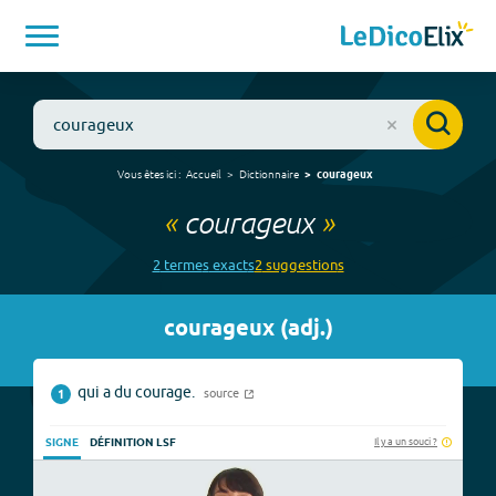
Vous êtes ici :
Accueil
Dictionnaire
courageux
«
courageux
»
2
terme
s
exact
s
2
suggestion
s
courageux
(
adj.
)
qui a du courage.
source
1
Il y a un souci ?
SIGNE
DÉFINITION LSF