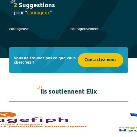
2
Suggestion
s
pour "
courageux
"
courageuse
courageusement
Vous ne trouvez pas ce que vous
Contactez-nous
cherchez ?
Ils soutiennent Elix