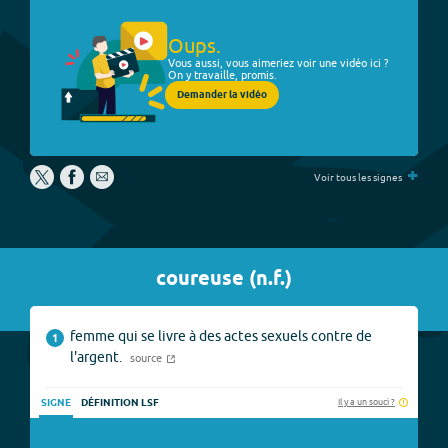
Oups.
Vous aussi, vous aimeriez voir une vidéo ici ?
On y travaille, promis.
Demander la vidéo
+
Voir tous les signes
coureuse
(
n.f.
)
femme qui se livre à des actes sexuels contre de
1
l'argent.
source
Il y a un souci ?
SIGNE
DÉFINITION LSF