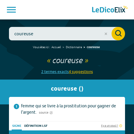
Vous êtes ici :
Accueil
Dictionnaire
coureuse
«
coureuse
»
2
terme
s
exact
s
4
suggestion
s
coureuse
(
)
femme qui se livre à la prostitution pour gagner de
1
l'argent.
source
Il y a un souci ?
SIGNE
DÉFINITION LSF