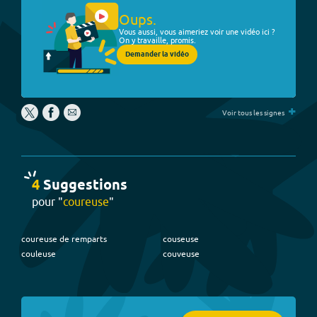
Oups.
Vous aussi, vous aimeriez voir une vidéo ici ?
On y travaille, promis.
Demander la vidéo
+
Voir tous les signes
4
Suggestion
s
pour "
coureuse
"
coureuse de remparts
couseuse
couleuse
couveuse