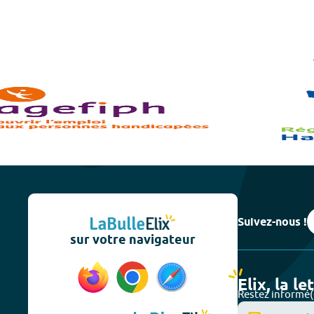
Suivez-nous !
sur votre navigateur
Elix, la le
Restez informé(