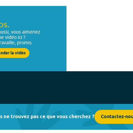
ps.
ussi, vous aimeriez
ne vidéo ici ?
ravaille, promis.
nder la vidéo
s ne trouvez pas ce que vous cherchez ?
Contactez-no