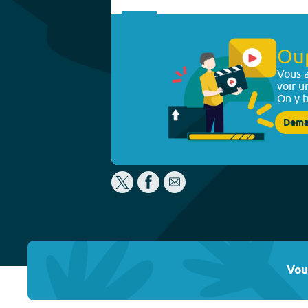
Ou
Vous a
voir u
On y t
Dema
Vou