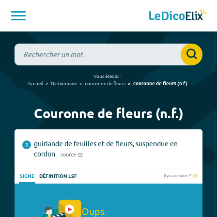
Vous êtes ici :
Accueil
Dictionnaire
couronne de fleurs
couronne de fleurs
(
n.f.
)
Couronne de fleurs (n.f.)
guirlande de feuilles et de fleurs, suspendue en
1
cordon.
source
Il y a un souci ?
SIGNE
DÉFINITION LSF
Oups.