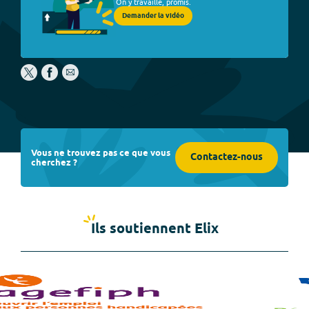
On y travaille, promis.
Demander la vidéo
Vous ne trouvez pas ce que vous
Contactez-nous
cherchez ?
Ils soutiennent Elix