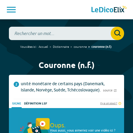
Vous êtes ici :
Accueil
Dictionnaire
couronne
couronne
(
n.f.
)
Couronne (n.f.)
unité monétaire de certains pays (Danemark,
2
Islande, Norvège, Suède, Tchécoslovaquie).
source
Il y a un souci ?
SIGNE
DÉFINITION LSF
Oups.
Vous aussi, vous aimeriez voir une vidéo ici ?