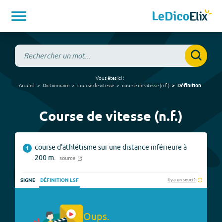
Vous êtes ici :
Accueil
Dictionnaire
course de vitesse
course de vitesse
(
n.f.
)
Définition
Course de vitesse (n.f.)
course d'athlétisme sur une distance inférieure à
1
200 m.
source
Il y a un souci ?
SIGNE
DÉFINITION LSF
Oups.