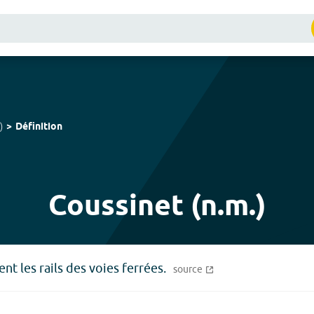
)
Définition
Coussinet (n.m.)
nt les rails des voies ferrées.
source