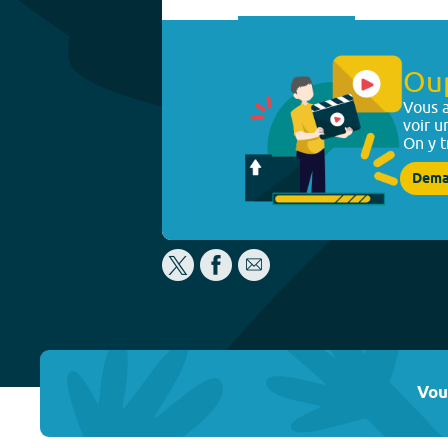
Ou
Vous a
voir u
On y t
Dema
Vou