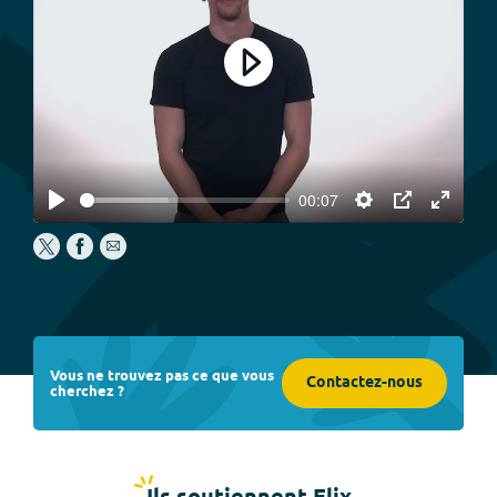
Play
00:07
Play
Settings
PIP
Enter
fullscree
Vous ne trouvez pas ce que vous
Contactez-nous
cherchez ?