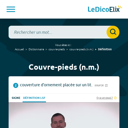
Vous êtes ici :
Accueil
Dictionnaire
couvre-pieds
couvre-pieds
(
n.m.
)
Définition
Couvre-pieds (n.m.)
couverture d'ornement placée sur un lit.
source
2
Il y a un souci ?
SIGNE
DÉFINITION LSF