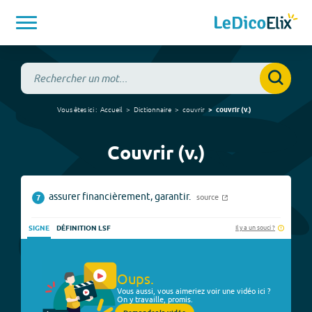
Vous êtes ici :
Accueil
Dictionnaire
couvrir
couvrir
(
v.
)
Couvrir (v.)
assurer financièrement, garantir.
source
7
Il y a un souci ?
SIGNE
DÉFINITION LSF
Oups.
Vous aussi, vous aimeriez voir une vidéo ici ?
On y travaille, promis.