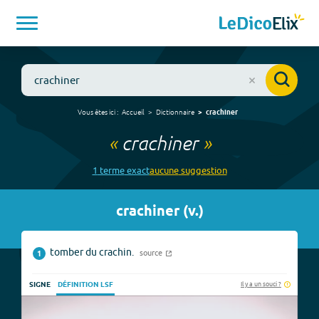
Vous êtes ici :
Accueil
Dictionnaire
crachiner
«
crachiner
»
1
terme
exact
aucune
suggestion
crachiner
(
v.
)
tomber du crachin.
source
1
Il y a un souci ?
SIGNE
DÉFINITION LSF