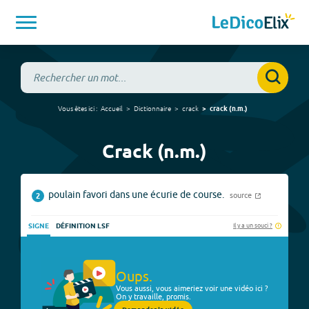
Vous êtes ici :
Accueil
Dictionnaire
crack
crack
(
n.m.
)
Crack (n.m.)
poulain favori dans une écurie de course.
source
2
Il y a un souci ?
SIGNE
DÉFINITION LSF
Oups.
Vous aussi, vous aimeriez voir une vidéo ici ?
On y travaille, promis.