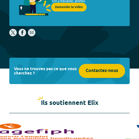
On y travaille, promis.
Demander la vidéo
Vous ne trouvez pas ce que vous
Contactez-nous
cherchez ?
Ils soutiennent Elix