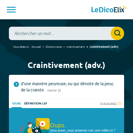
Vous êtes ici :
Accueil
Dictionnaire
craintivement
craintivement
(
adv.
)
Craintivement (adv.)
d'une manière peureuse, ou qui dénote de la peur,
1
de la crainte.
source
Il y a un souci ?
SIGNE
DÉFINITION LSF
Oups.
Vous aussi, vous aimeriez voir une vidéo ici ?