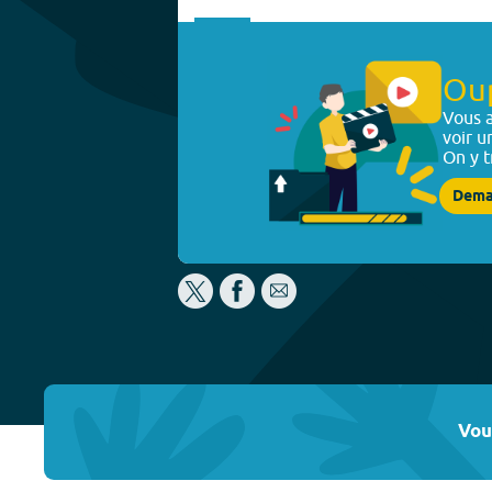
Ou
Vous a
voir u
On y t
Dema
Vou