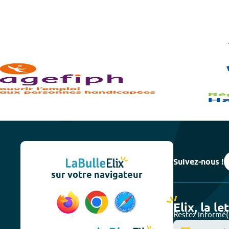
Suivez-nous !
sur votre navigateur
Elix, la le
Restez informé(