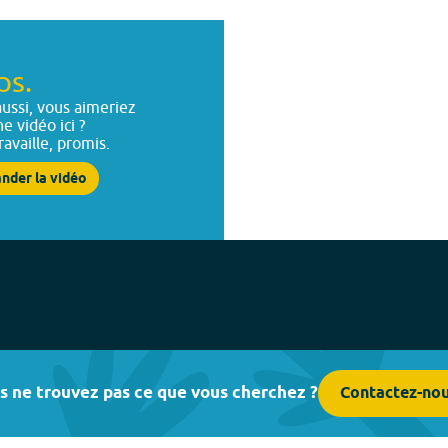
ps.
ussi, vous aimeriez
ne vidéo ici ?
ravaille, promis.
nder la vidéo
s ne trouvez pas ce que vous cherchez ?
Contactez-no