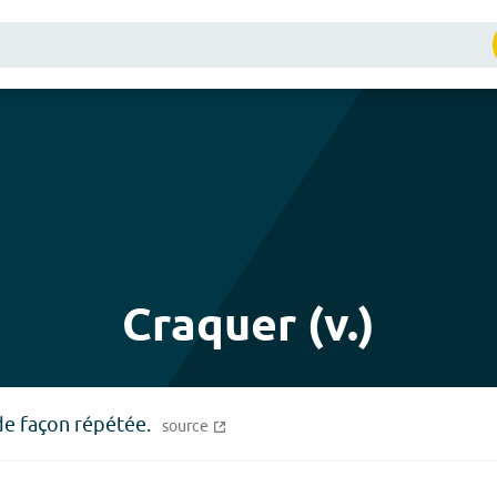
Craquer (v.)
de façon répétée.
source