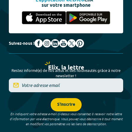
L'application
sur votre smartphone
Suivez-nous !
Elix, la lettre
Restez informé(e) de nos actus et des nouveautés grâce à notre
newsletter !
S'inscrire
En indiquant votre adresse e-mail ci-dessus vous consentez à recevoir notre lettre
d’information par voie électronique. Vous pouvez vous désinscrire à tout moment
en modifiant vos paramètres via les liens de désinscription.