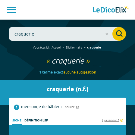
Vous êtes ici :
Accueil
Dictionnaire
craquerie
«
craquerie
»
1
terme
exact
aucune
suggestion
craquerie
(
n.f.
)
mensonge de hâbleur.
source
1
Il y a un souci ?
SIGNE
DÉFINITION LSF