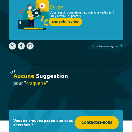
Oups.
Vous aussi, vous aimeriez voir une vidéo ici ?
On y travaille, promis.
Demander la vidéo
+
Voir tous les signes
Aucune
Suggestion
pour "
craquerie
"
Vous ne trouvez pas ce que vous
Contactez-nous
cherchez ?