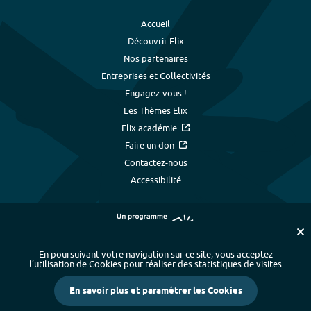
Accueil
Découvrir Elix
Nos partenaires
Entreprises et Collectivités
Engagez-vous !
Les Thèmes Elix
Elix académie
Faire un don
Contactez-nous
Accessibilité
En poursuivant votre navigation sur ce site, vous acceptez
l’utilisation de Cookies pour réaliser des statistiques de visites
Plan du site
-
Index alphabétique
-
En savoir plus et paramétrer les Cookies
Mentions légales et données personnelles
-
Paramétrer les cookies
-
Crédits