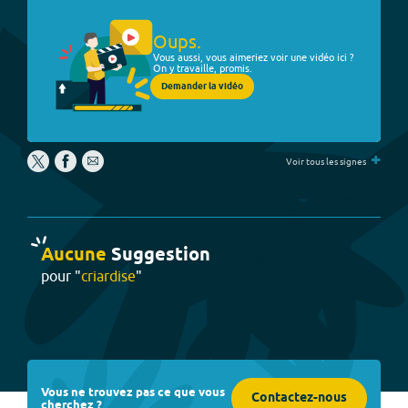
Oups.
Vous aussi, vous aimeriez voir une vidéo ici ?
On y travaille, promis.
Demander la vidéo
+
Voir tous les signes
Aucune
Suggestion
pour "
criardise
"
Vous ne trouvez pas ce que vous
Contactez-nous
cherchez ?