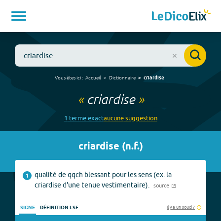
Vous êtes ici :
Accueil
Dictionnaire
criardise
«
criardise
»
1
terme
exact
aucune
suggestion
criardise
(
n.f.
)
qualité de qqch blessant pour les sens (ex. la
1
criardise d'une tenue vestimentaire).
source
Il y a un souci ?
SIGNE
DÉFINITION LSF