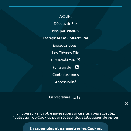
Accueil
Découvrir Elix
Nos partenaires
Entreprises et Collectivités
Engagez-vous !
Les Thèmes Elix
Elix académie
Faire un don
Contactez-nous
Accessibilité
En poursuivant votre navigation sur ce site, vous acceptez
l’utilisation de Cookies pour réaliser des statistiques de visites
Plan du site
-
Index alphabétique
-
En savoir plus et paramétrer les Cookies
Mentions légales et données personnelles
-
Paramétrer les cookies
-