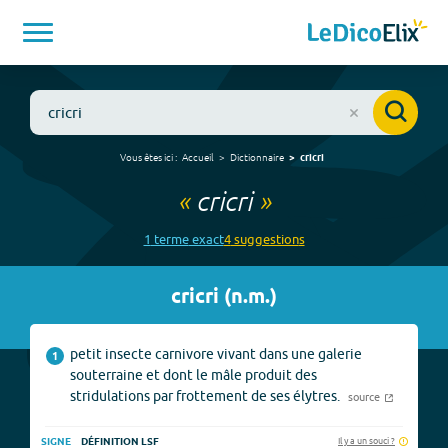
Vous êtes ici :
Accueil
Dictionnaire
cricri
«
cricri
»
1
terme
exact
4
suggestion
s
cricri
(
n.m.
)
petit insecte carnivore vivant dans une galerie
1
souterraine et dont le mâle produit des
stridulations par frottement de ses élytres.
source
Il y a un souci ?
SIGNE
DÉFINITION LSF