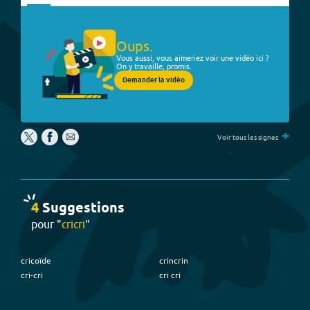
Oups.
Vous aussi, vous aimeriez voir une vidéo ici ?
On y travaille, promis.
Demander la vidéo
+
Voir tous les signes
4
Suggestion
s
pour "
cricri
"
cricoïde
crincrin
cri-cri
cri cri