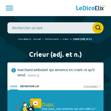
Vous êtes ici :
Accueil
Dictionnaire
crieur
crieur
(
adj. et n.
)
Crieur (adj. et n.)
marchand ambulant qui annonce en criant ce qu'il
2
vend.
source
Il y a un souci ?
SIGNE
DÉFINITION LSF
Oups.
Vous aussi, vous aimeriez voir une vidéo ici ?