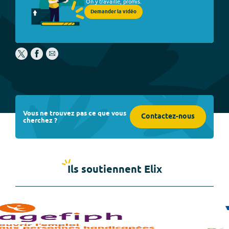
On y travaille, promis.
Demander la vidéo
Vous ne trouvez pas ce que vous
Contactez-nous
cherchez ?
Ils soutiennent Elix