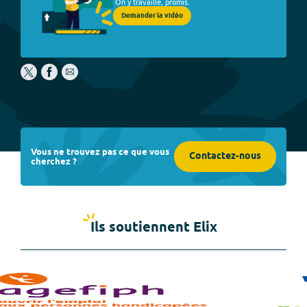
On y travaille, promis.
Demander la vidéo
Vous ne trouvez pas ce que vous
Contactez-nous
cherchez ?
Ils soutiennent Elix