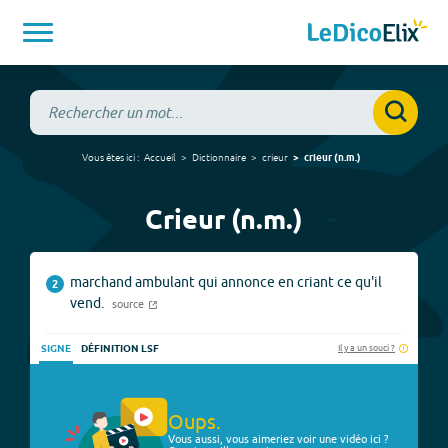
Vous êtes ici :
Accueil
Dictionnaire
crieur
crieur
(
n.m.
)
Crieur (n.m.)
marchand ambulant qui annonce en criant ce qu'il
2
vend.
source
Il y a un souci ?
SIGNE
DÉFINITION LSF
Oups.
Vous aussi, vous aimeriez voir une vidéo ici ?