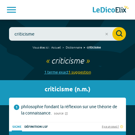
Vous êtes ici :
Accueil
Dictionnaire
criticisme
«
criticisme
»
1
terme
exact
1
suggestion
criticisme
(
n.m.
)
philosophie fondant la réflexion sur une théorie de
1
la connaissance.
source
Il y a un souci ?
SIGNE
DÉFINITION LSF