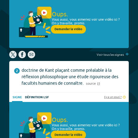
Oups.
Vous aussi, vous aimeriez voir une vidéo ici ?
On y travaille, promis.
Demander la vidéo
+
Voir tous les signes
doctrine de Kant plaçant comme préalable à la
2
réflexion philosophique une étude rigoureuse des
facultés humaines de connaître.
source
Il y a un souci ?
SIGNE
DÉFINITION LSF
Oups.
Vous aussi, vous aimeriez voir une vidéo ici ?
On y travaille, promis.
Demander la vidéo