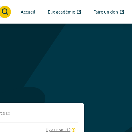
Accueil
Elix académie
Faire un don
rce
Il y a un souci ?