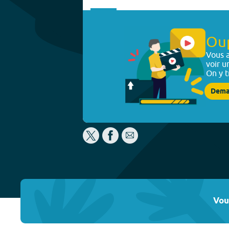
Ou
Vous a
voir u
On y t
Dema
Vou