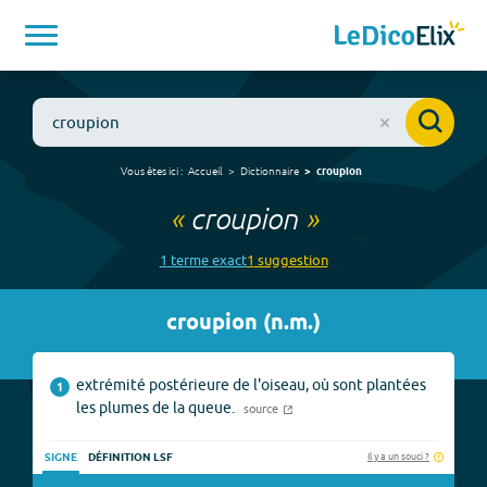
Vous êtes ici :
Accueil
Dictionnaire
croupion
«
croupion
»
1
terme
exact
1
suggestion
croupion
(
n.m.
)
extrémité postérieure de l'oiseau, où sont plantées
1
les plumes de la queue.
source
Il y a un souci ?
SIGNE
DÉFINITION LSF