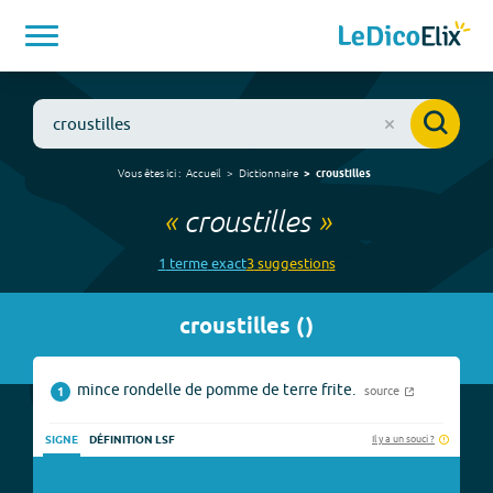
Vous êtes ici :
Accueil
Dictionnaire
croustilles
«
croustilles
»
1
terme
exact
3
suggestion
s
croustilles
(
)
mince rondelle de pomme de terre frite.
source
1
Il y a un souci ?
SIGNE
DÉFINITION LSF