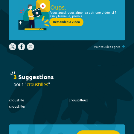
Oups.
Vous aussi, vous aimeriez voir une vidéo ici ?
On y travaille, promis.
Demander la vidéo
+
Voir tous les signes
3
Suggestion
s
pour "
croustilles
"
croustille
croustilleux
croustiller