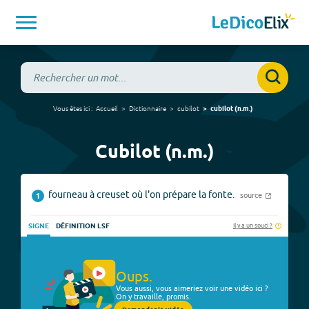
Vous êtes ici :
Accueil
Dictionnaire
cubilot
cubilot
(
n.m.
)
Cubilot (n.m.)
fourneau à creuset où l'on prépare la fonte.
source
1
Il y a un souci ?
SIGNE
DÉFINITION LSF
Oups.
Vous aussi, vous aimeriez voir une vidéo ici ?
On y travaille, promis.