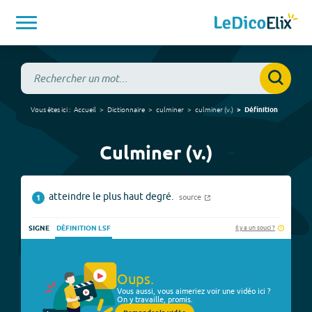
Vous êtes ici :
Accueil
Dictionnaire
culminer
culminer
(
v.
)
Définition
Culminer (v.)
atteindre le plus haut degré.
source
1
Il y a un souci ?
SIGNE
DÉFINITION LSF
Oups.
Vous aussi, vous aimeriez voir une vidéo ici ?
On y travaille, promis.