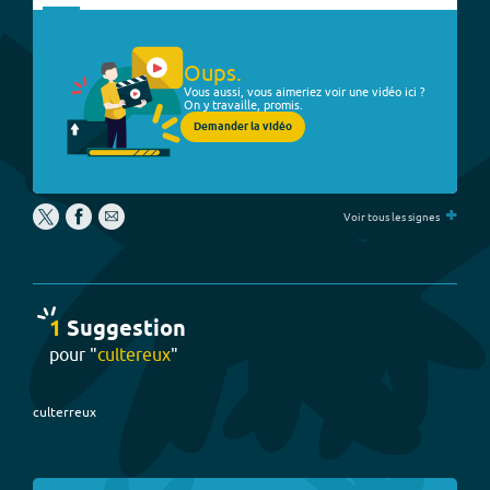
Oups.
Vous aussi, vous aimeriez voir une vidéo ici ?
On y travaille, promis.
Demander la vidéo
+
Voir tous les signes
1
Suggestion
pour "
cultereux
"
culterreux