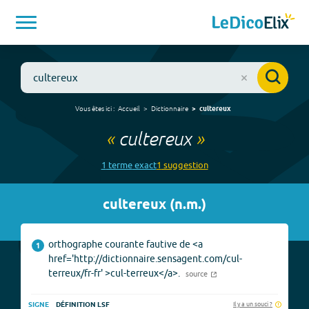
Vous êtes ici :
Accueil
Dictionnaire
cultereux
«
cultereux
»
1
terme
exact
1
suggestion
cultereux
(
n.m.
)
orthographe courante fautive de <a
1
href='http://dictionnaire.sensagent.com/cul-
terreux/fr-fr' >cul-terreux</a>.
source
Il y a un souci ?
SIGNE
DÉFINITION LSF