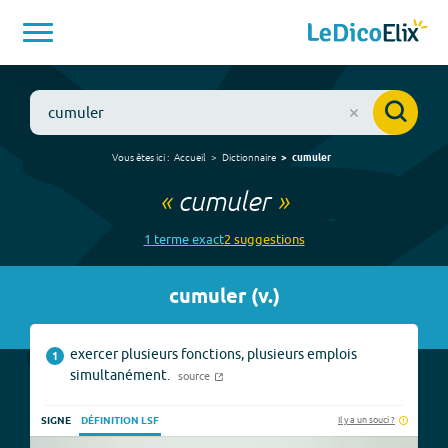
Vous êtes ici :
Accueil
Dictionnaire
cumuler
«
cumuler
»
1
terme
exact
2
suggestion
s
cumuler
(
v.
)
exercer plusieurs fonctions, plusieurs emplois
1
simultanément.
source
Il y a un souci ?
SIGNE
DÉFINITION LSF