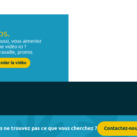
ps.
ussi, vous aimeriez
ne vidéo ici ?
ravaille, promis.
nder la vidéo
s ne trouvez pas ce que vous cherchez ?
Contactez-no