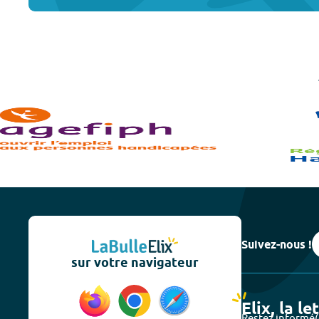
Suivez-nous !
sur votre navigateur
Elix, la le
Restez informé(