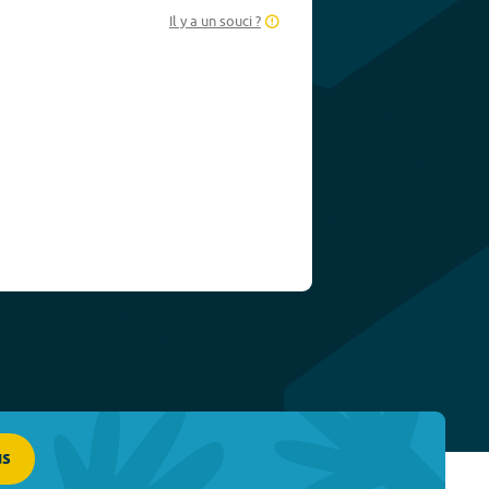
Il y a un souci ?
us