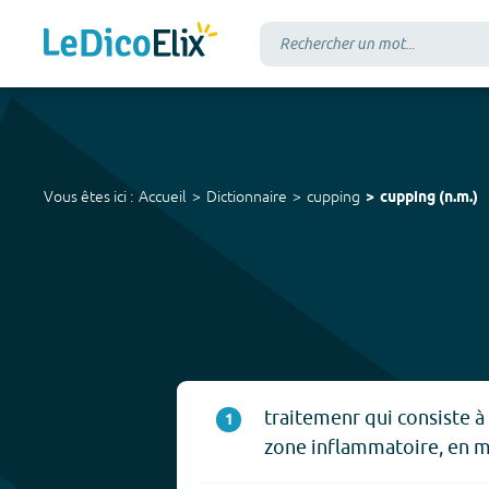
Vous êtes ici :
Accueil
Dictionnaire
cupping
cupping
(
n.m.
)
traitemenr qui consiste à
1
zone inflammatoire, en m