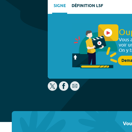
SIGNE
DÉFINITION LSF
Ou
Vous a
voir u
On y t
Dema
Vou