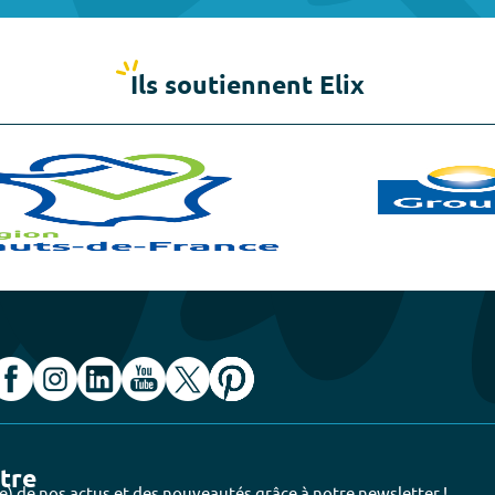
Ils soutiennent Elix
ttre
e) de nos actus et des nouveautés grâce à notre newsletter !