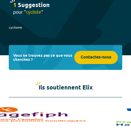
1
Suggestion
pour "
cycliste
"
cyclisme
Vous ne trouvez pas ce que vous
Contactez-nous
cherchez ?
Ils soutiennent Elix