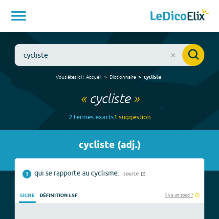
Vous êtes ici :
Accueil
Dictionnaire
cycliste
«
cycliste
»
2
terme
s
exact
s
1
suggestion
cycliste
(
adj.
)
qui se rapporte au cyclisme.
source
1
Il y a un souci ?
SIGNE
DÉFINITION LSF