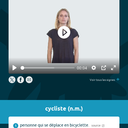
Play
00:04
Play
Settings
PIP
Enter
+
fullscree
Voir tous les signes
cycliste
(
n.m.
)
personne qui se déplace en bicyclette.
source
1