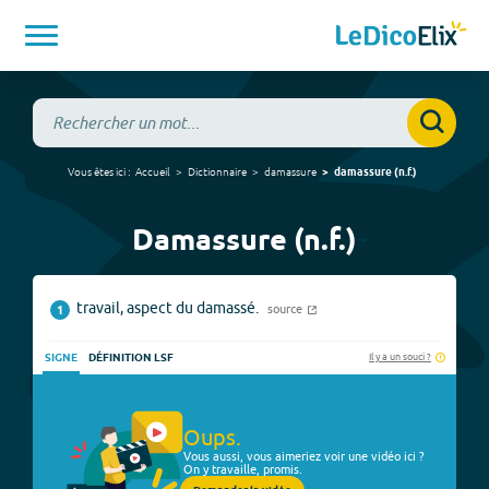
Vous êtes ici :
Accueil
Dictionnaire
damassure
damassure
(
n.f.
)
Damassure (n.f.)
travail, aspect du damassé.
source
1
Il y a un souci ?
SIGNE
DÉFINITION LSF
Oups.
Vous aussi, vous aimeriez voir une vidéo ici ?
On y travaille, promis.