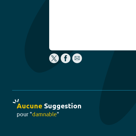
Aucune
Suggestion
pour "
damnable
"