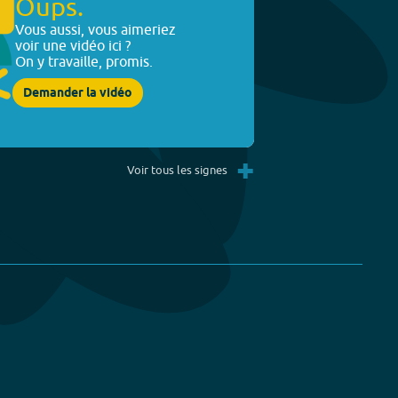
Oups.
Vous aussi, vous aimeriez
voir une vidéo ici ?
On y travaille, promis.
Demander la vidéo
+
Voir tous les signes