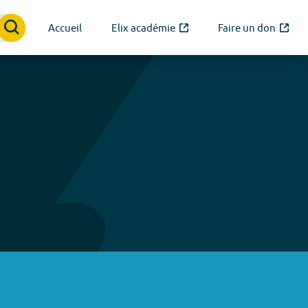
Accueil
Elix académie
Faire un don