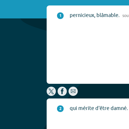
pernicieux, blâmable.
1
sou
qui mérite d'être damné.
2