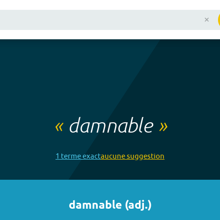
«
damnable
»
1
terme
exact
aucune
suggestion
damnable
(
adj.
)