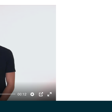
00:12
Settings
PIP
Enter
fullscreen