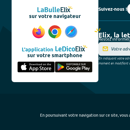
Suivez-nous !
sur votre navigateur
Elix, la le
Restez informé(
L'application
sur votre smartphone
En indiquant votre adre
moment en modifiant vos
En poursuivant votre navigation sur ce site, vous a
Plan du site
-