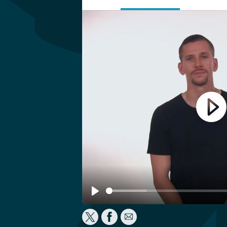
Play
Play