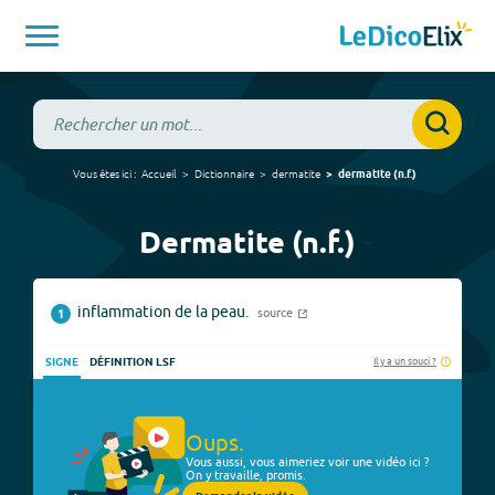
Vous êtes ici :
Accueil
Dictionnaire
dermatite
dermatite
(
n.f.
)
Dermatite (n.f.)
inflammation de la peau.
source
1
Il y a un souci ?
SIGNE
DÉFINITION LSF
Oups.
Vous aussi, vous aimeriez voir une vidéo ici ?
On y travaille, promis.