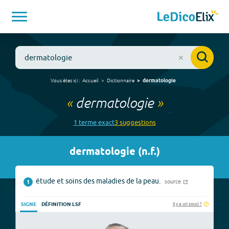
Vous êtes ici :
Accueil
Dictionnaire
dermatologie
«
dermatologie
»
1
terme
exact
3
suggestion
s
dermatologie
(
n.f.
)
étude et soins des maladies de la peau.
source
1
Il y a un souci ?
SIGNE
DÉFINITION LSF