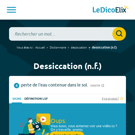
Vous êtes ici :
Accueil
Dictionnaire
dessiccation
dessiccation
(
n.f.
)
Dessiccation (n.f.)
perte de l'eau contenue dans le sol.
source
4
Il y a un souci ?
SIGNE
DÉFINITION LSF
Oups.
Vous aussi, vous aimeriez voir une vidéo ici ?
On y travaille, promis.